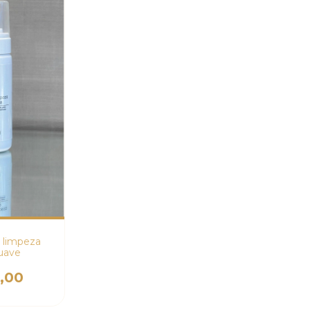
 limpeza
suave
,00