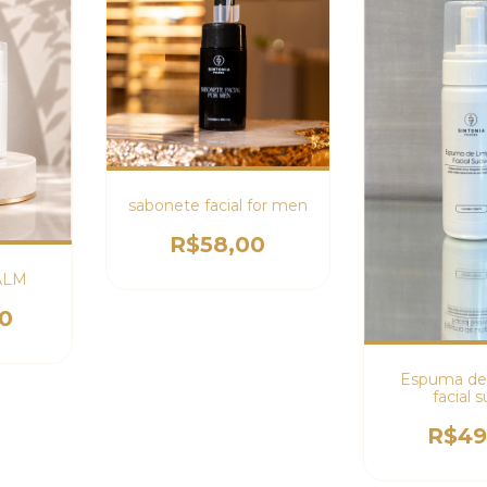
sabonete facial for men
R$58,00
ALM
0
Espuma de
facial 
R$49