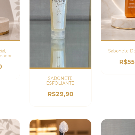
al,
Sabonete De
reador
R$55
0
SABONETE
ESFOLIANTE
R$29,90