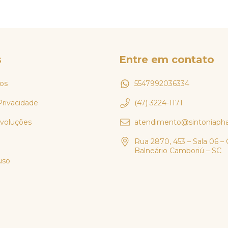
s
Entre em contato
os
5547992036334
Privacidade
(47) 3224-1171
evoluções
atendimento@sintoniaph
Rua 2870, 453 – Sala 06 – 
Balneário Camboriú – SC
uso