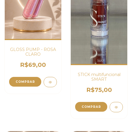
GLOSS PUMP - ROSA
CLARO
R$69,00
STICK multifuncional
SMART
R$75,00